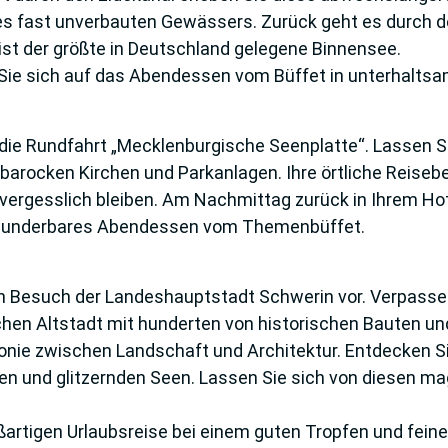
es fast unverbauten Gewässers. Zurück geht es durch d
, ist der größte in Deutschland gelegene Binnensee.
Sie sich auf das Abendessen vom Büffet in unterhaltsa
 die Rundfahrt „Mecklenburgische Seenplatte“. Lassen Si
, barocken Kirchen und Parkanlagen. Ihre örtliche Reiseb
nvergesslich bleiben. Am Nachmittag zurück in Ihrem Ho
wunderbares Abendessen vom Themen­büffet.
n Besuch der Landeshauptstadt Schwerin vor. Verpassen 
chen Altstadt mit hunderten von his­torischen Bauten u
onie zwischen Landschaft und Architektur. Entdecken 
n und glitzernden Seen. Lassen Sie sich von diesen 
ßartigen Urlaubsreise bei einem guten Tropfen und fei