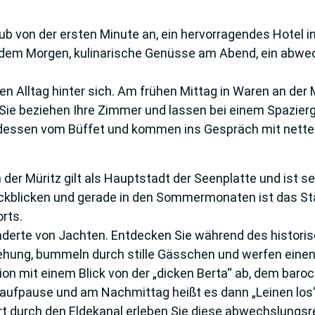
ub von der ers­ten Minute an, ein hervorragendes Hotel 
 jedem Morgen, kulinarische Genüsse am Abend, ein ab
en Alltag hin­ter sich. Am frühen Mittag in Waren an de
ie beziehen Ihre Zimmer und lassen bei einem Spazierg
ndessen vom Büffet und kommen ins Gespräch mit nett
er Müritz gilt als Hauptstadt der Seenplatte und ist se
ückblicken und gerade in den Sommer­monaten ist das Stä
rts.
nderte von Jachten. Entdecken Sie während des historis
ehung, bummeln durch stille Gässchen und werfen einen B
sion mit einem Blick von der „dicken Berta“ ab, dem bar
naufpause und am Nachmittag heißt es dann „Leinen los“ 
ahrt durch den Eldekanal erleben Sie diese abwechslungs