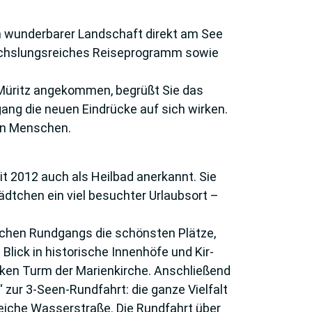
in wunderba­rer Landschaft direkt am See
wechslungsreiches Reiseprogramm sowie
r Müritz an­gekommen, begrüßt Sie das
ang die neuen Eindrücke auf sich wirken.
en Menschen.
it 2012 auch als Heilbad anerkannt. Sie
dtchen ein viel besuchter Urlaubs­ort –
chen Rund­gangs die schönsten Plätze,
lick in historische Innenhöfe und Kir­
ocken Turm der Marienkirche. Anschließend
zur 3-Seen-Rundfahrt: die ganze Viel­falt
reiche Wasserstraße. Die Rundfahrt über