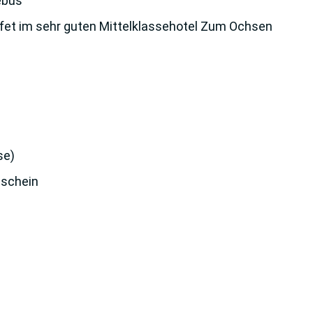
ebus
fet im sehr guten Mittelklassehotel Zum Ochsen
se)
sschein