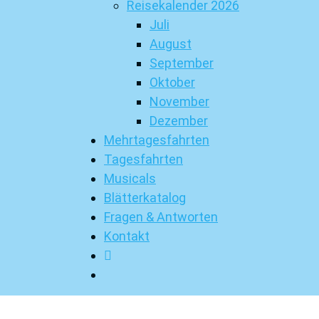
Reisekalender 2026
Juli
August
September
Oktober
November
Dezember
Mehrtagesfahrten
Tagesfahrten
Musicals
Blätterkatalog
Fragen & Antworten
Kontakt