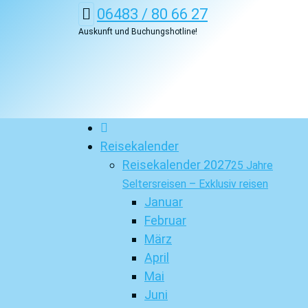
06483 / 80 66 27
Auskunft und Buchungshotline!
Reisekalender
Reisekalender 2027
25 Jahre
Seltersreisen – Exklusiv reisen
Januar
Februar
März
April
Mai
Juni