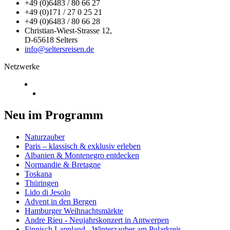
+49 (0)6483 / 80 66 27
+49 (0)171 / 27 0 25 21
+49 (0)6483 / 80 66 28
Christian-Wiest-Strasse 12,
D-65618 Selters
info@seltersreisen.de
Netzwerke
Neu im Programm
Naturzauber
Paris – klassisch & exklusiv erleben
Albanien & Montenegro entdecken
Normandie & Bretagne
Toskana
Thüringen
Lido di Jesolo
Advent in den Bergen
Hamburger Weihnachtsmärkte
Andre Rieu - Neujahrskonzert in Antwerpen
Finnisch Lappland - Winterzauber am Polarkreis