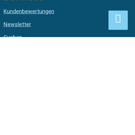
Kundenbewertungen
Newsletter
Suchen
Galerie
Blog
Geschenkgutscheine
Inhaltsverzeichnis
Impressum
Datenschutzhinweise
AGB