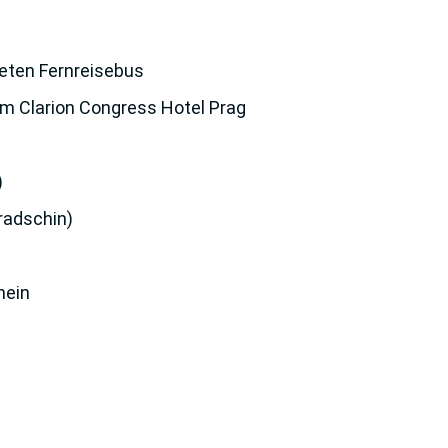
eten Fernreisebus
m Clarion Congress Hotel Prag
)
radschin)
hein