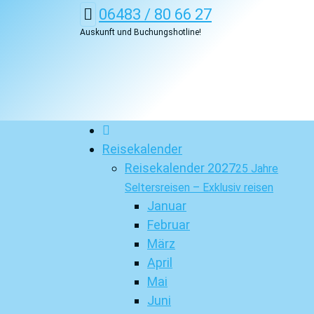
06483 / 80 66 27
Auskunft und Buchungshotline!
Reisekalender
Reisekalender 2027
25 Jahre
Seltersreisen – Exklusiv reisen
Januar
Februar
März
April
Mai
Juni