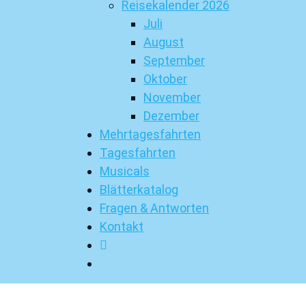
Reisekalender 2026
Juli
August
September
Oktober
November
Dezember
Mehrtagesfahrten
Tagesfahrten
Musicals
Blätterkatalog
Fragen & Antworten
Kontakt